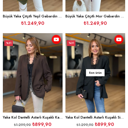
Büyük Yaka Çıtçıtlı Yeşil Gabardin Ceket
Büyük Yaka Çıtçıtlı Mor Gabardin Ceket
₺1.249,90
₺1.249,90
%31
%31
İndirim
İndirim
%31İndirim
%31İndirim
Son ürün
Yaka Kol Dantelli Astarlı Kuşaklı Kahve Ceket
Yaka Kol Dantelli Astarlı Kuşaklı Siyah Ceket
₺899,90
₺899,90
₺1.299,90
₺1.299,90