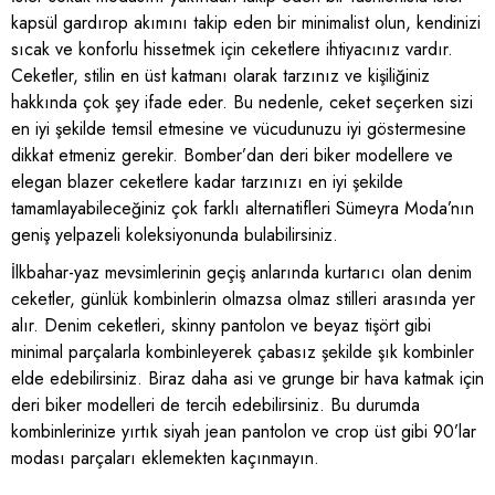
kapsül gardırop akımını takip eden bir minimalist olun, kendinizi
sıcak ve konforlu hissetmek için ceketlere ihtiyacınız vardır.
Ceketler, stilin en üst katmanı olarak tarzınız ve kişiliğiniz
hakkında çok şey ifade eder. Bu nedenle, ceket seçerken sizi
en iyi şekilde temsil etmesine ve vücudunuzu iyi göstermesine
dikkat etmeniz gerekir. Bomber’dan deri biker modellere ve
elegan blazer ceketlere kadar tarzınızı en iyi şekilde
tamamlayabileceğiniz çok farklı alternatifleri Sümeyra Moda’nın
geniş yelpazeli koleksiyonunda bulabilirsiniz.
İlkbahar-yaz mevsimlerinin geçiş anlarında kurtarıcı olan denim
ceketler, günlük kombinlerin olmazsa olmaz stilleri arasında yer
alır. Denim ceketleri, skinny pantolon ve beyaz tişört gibi
minimal parçalarla kombinleyerek çabasız şekilde şık kombinler
elde edebilirsiniz. Biraz daha asi ve grunge bir hava katmak için
deri biker modelleri de tercih edebilirsiniz. Bu durumda
kombinlerinize yırtık siyah jean pantolon ve crop üst gibi 90’lar
modası parçaları eklemekten kaçınmayın.