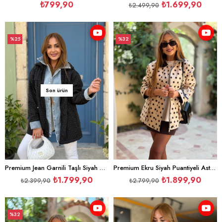
₺799,90
₺1.699,90
₺2.499,90
%25
%32
İndirim
İndirim
%25İndirim
%32İndirim
Son ürün
Premium Jean Garnili Taşlı Siyah Ceket
Premium Ekru Siyah Puantiyeli Astarlı Ceket
₺1.799,90
₺1.899,90
₺2.399,90
₺2.799,90
%32