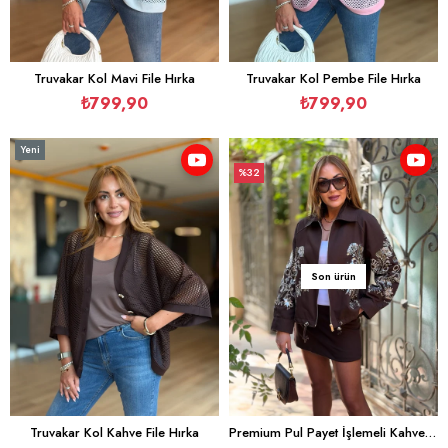
Truvakar Kol Mavi File Hırka
Truvakar Kol Pembe File Hırka
₺799,90
₺799,90
Yeni
Ürün
%32
İndirim
%32İndirim
Son ürün
Truvakar Kol Kahve File Hırka
Premium Pul Payet İşlemeli Kahve Gabardin Ceket