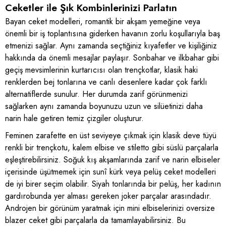
Ceketler ile Şık Kombinlerinizi Parlatın
Bayan ceket modelleri, romantik bir akşam yemeğine veya
önemli bir iş toplantısına giderken havanın zorlu koşullarıyla baş
etmenizi sağlar. Aynı zamanda seçtiğiniz kıyafetler ve kişiliğiniz
hakkında da önemli mesajlar paylaşır. Sonbahar ve ilkbahar gibi
geçiş mevsimlerinin kurtarıcısı olan trençkotlar, klasik haki
renklerden bej tonlarına ve canlı desenlere kadar çok farklı
alternatiflerde sunulur. Her durumda zarif görünmenizi
sağlarken aynı zamanda boyunuzu uzun ve silüetinizi daha
narin hale getiren temiz çizgiler oluşturur.
Feminen zarafette en üst seviyeye çıkmak için klasik deve tüyü
renkli bir trençkotu, kalem elbise ve stiletto gibi süslü parçalarla
eşleştirebilirsiniz. Soğuk kış akşamlarında zarif ve narin elbiseler
içerisinde üşütmemek için sunî kürk veya pelüş ceket modelleri
de iyi birer seçim olabilir. Siyah tonlarında bir pelüş, her kadının
gardırobunda yer alması gereken joker parçalar arasındadır.
Androjen bir görünüm yaratmak için mini elbiselerinizi oversize
blazer ceket gibi parçalarla da tamamlayabilirsiniz. Bu