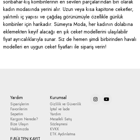
sonbahar-kış kombinlerinin en sevilen parçalarından biri olarak
kadın modasında yerini alır. Uzun veya kısa kapitone ceketler,
yalıtımlı iç yapısı ve çağdaş görünümüyle özellikle günlük
kombinler için harikadır. Sümeyra Moda, her kadının dolabına
eklemekten keyif alacağı en şık ceket modellerini ulaşılabilir
fiyat ayrıcalıklarıyla sunar. Siz de hemen şimdi birbirinden havalı
modelleri en uygun ceket fiyatları ile sipariş verin!
Yardım
Kurumsal
Siparişlerim
Gizlilik ve Güvenlik
Favorilerim
İptal ve İade
Sepetim
Yardım
Kargom Nerede?
Mesafeli Satış
Bize Ulaşın
Sözleşmesi
Hakkımızda
KVKK
ETK Aydınlatma
E-BÜLTEN KAYIT