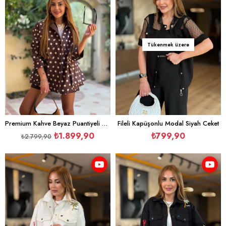
İndirim
%32İndirim
Tükenmek üzere
Premium Kahve Beyaz Puantiyeli Astarlı Ceket
Fileli Kapüşonlu Modal Siyah Ceket
₺1.899,90
₺799,90
₺2.799,90