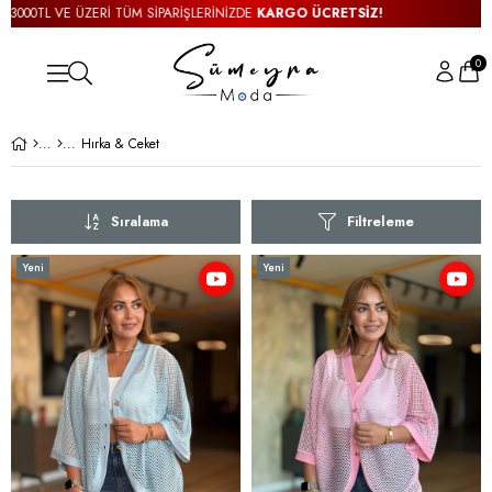
 TÜM SİPARİŞLERİNİZDE
KARGO ÜCRETSİZ!
3000TL VE ÜZERİ T
0
Hırka & Ceket
Sıralama
Filtreleme
Yeni
Yeni
Ürün
Ürün