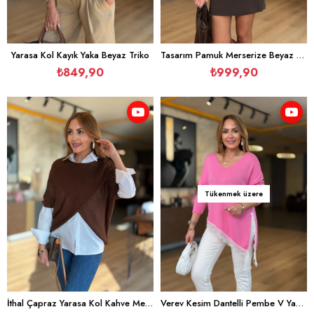
Yarasa Kol Kayık Yaka Beyaz Triko
Tasarım Pamuk Merserize Beyaz Triko
₺849,90
₺999,90
Tükenmek üzere
İthal Çapraz Yarasa Kol Kahve Merserize Triko
Verev Kesim Dantelli Pembe V Yaka Triko