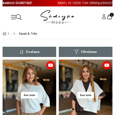
3000TL VE ÜZERİ TÜM SİPARİŞLERİNİZDE
KARGO ÜCRETSİZ!
0
Kazak & Triko
Sıralama
Filtreleme
Son ürün
Son ürün