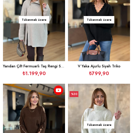
Tükenmek üzere
Tükenmek üzere
Yandan Çift Fermuarlı Taş Rengi Salaş Triko
V Yaka Ajurlu Siyah Triko
₺1.199,90
₺799,90
%30
İndirim
%30İndirim
Tükenmek üzere