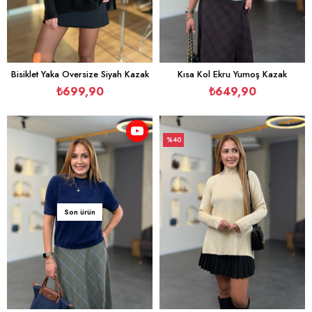
Bisiklet Yaka Oversize Siyah Kazak
Kısa Kol Ekru Yumoş Kazak
₺699,90
₺649,90
%40
İndirim
%40İndirim
Son ürün