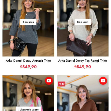
Son ürün
Son ürün
Arka Dantel Detay Antrasit Triko
Arka Dantel Detay Taş Rengi Triko
₺849,90
₺849,90
%40
İndirim
%40İndirim
Tükenmek üzere