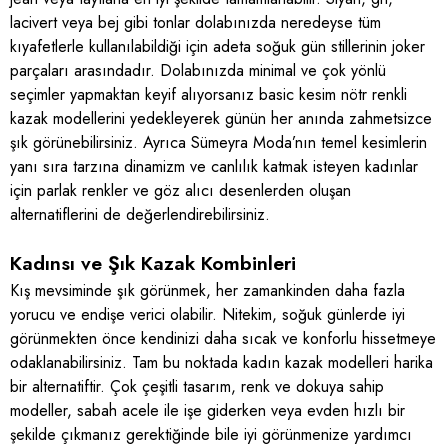
lacivert veya bej gibi tonlar dolabınızda neredeyse tüm
kıyafetlerle kullanılabildiği için adeta soğuk gün stillerinin joker
parçaları arasındadır. Dolabınızda minimal ve çok yönlü
seçimler yapmaktan keyif alıyorsanız basic kesim nötr renkli
kazak modellerini yedekleyerek günün her anında zahmetsizce
şık görünebilirsiniz. Ayrıca Sümeyra Moda’nın temel kesimlerin
yanı sıra tarzına dinamizm ve canlılık katmak isteyen kadınlar
için parlak renkler ve göz alıcı desenlerden oluşan
alternatiflerini de değerlendirebilirsiniz.
Kadınsı ve Şık Kazak Kombinleri
Kış mevsiminde şık görünmek, her zamankinden daha fazla
yorucu ve endişe verici olabilir. Nitekim, soğuk günlerde iyi
görünmekten önce kendinizi daha sıcak ve konforlu hissetmeye
odaklanabilirsiniz. Tam bu noktada kadın kazak modelleri harika
bir alternatiftir. Çok çeşitli tasarım, renk ve dokuya sahip
modeller, sabah acele ile işe giderken veya evden hızlı bir
şekilde çıkmanız gerektiğinde bile iyi görünmenize yardımcı