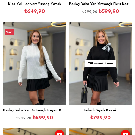
Kısa Kol Lacivert Yumoş Kazak
Balıkçı Yaka Yan Yırtmaçlı Ekru Kazak
₺649,90
₺599,90
₺999,90
%40
İndirim
%40İndirim
Tükenmek üzere
Balıkçı Yaka Yan Yırtmaçlı Beyaz Kazak
Fularlı Siyah Kazak
₺599,90
₺799,90
₺999,90