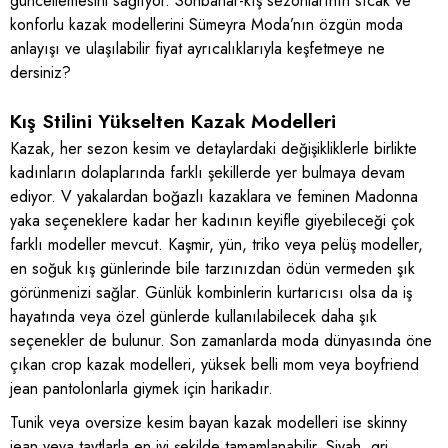
güncellemesini sağlıyor. Sonbahar-kış sezonlarının sıcak ve
konforlu kazak modellerini Sümeyra Moda’nın özgün moda
anlayışı ve ulaşılabilir fiyat ayrıcalıklarıyla keşfetmeye ne
dersiniz?
Kış Stilini Yükselten Kazak Modelleri
Kazak, her sezon kesim ve detaylardaki değişikliklerle birlikte
kadınların dolaplarında farklı şekillerde yer bulmaya devam
ediyor. V yakalardan boğazlı kazaklara ve feminen Madonna
yaka seçeneklere kadar her kadının keyifle giyebileceği çok
farklı modeller mevcut. Kaşmir, yün, triko veya pelüş modeller,
en soğuk kış günlerinde bile tarzınızdan ödün vermeden şık
görünmenizi sağlar. Günlük kombinlerin kurtarıcısı olsa da iş
hayatında veya özel günlerde kullanılabilecek daha şık
seçenekler de bulunur. Son zamanlarda moda dünyasında öne
çıkan crop kazak modelleri, yüksek belli mom veya boyfriend
jean pantolonlarla giymek için harikadır.
Tunik veya oversize kesim bayan kazak modelleri ise skinny
jean veya taytlarla en iyi şekilde tamamlanabilir. Siyah, gri,