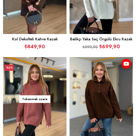
Kol Dekolteli Kahve Kazak
Balıkçı Yaka Saç Örgülü Ekru Kazak
₺849,90
₺699,90
₺999,90
%30
İndirim
%30İndirim
Tükenmek üzere