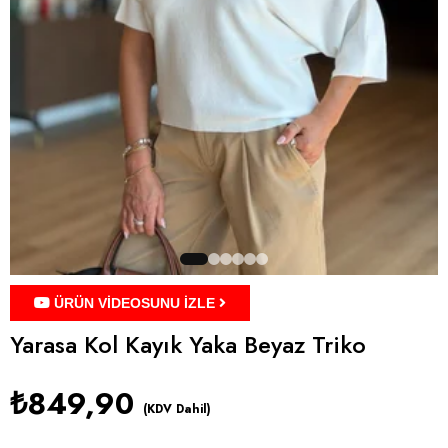
ÜRÜN VİDEOSUNU İZLE
Yarasa Kol Kayık Yaka Beyaz Triko
₺849,90
(KDV Dahil)