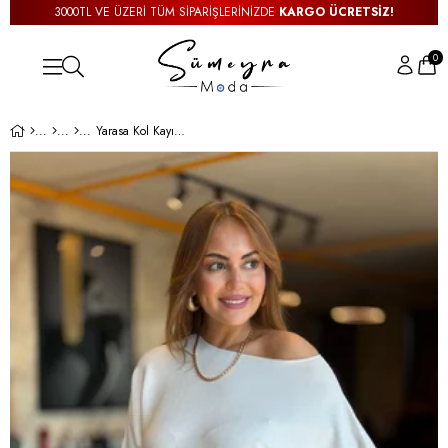
3000TL VE ÜZERİ TÜM SİPARİŞLERİNİZDE
KARGO ÜCRETSİZ!
0
Yarasa Kol Kayık Yaka Beyaz Triko