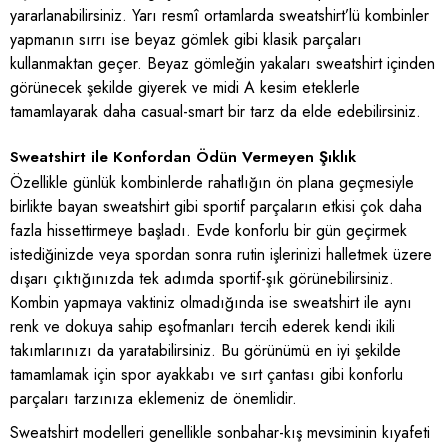
yararlanabilirsiniz. Yarı resmî ortamlarda sweatshirt’lü kombinler
yapmanın sırrı ise beyaz gömlek gibi klasik parçaları
kullanmaktan geçer. Beyaz gömleğin yakaları sweatshirt içinden
görünecek şekilde giyerek ve midi A kesim eteklerle
tamamlayarak daha casual-smart bir tarz da elde edebilirsiniz.
Sweatshirt ile Konfordan Ödün Vermeyen Şıklık
Özellikle günlük kombinlerde rahatlığın ön plana geçmesiyle
birlikte bayan sweatshirt gibi sportif parçaların etkisi çok daha
fazla hissettirmeye başladı. Evde konforlu bir gün geçirmek
istediğinizde veya spordan sonra rutin işlerinizi halletmek üzere
dışarı çıktığınızda tek adımda sportif-şık görünebilirsiniz.
Kombin yapmaya vaktiniz olmadığında ise sweatshirt ile aynı
renk ve dokuya sahip eşofmanları tercih ederek kendi ikili
takımlarınızı da yaratabilirsiniz. Bu görünümü en iyi şekilde
tamamlamak için spor ayakkabı ve sırt çantası gibi konforlu
parçaları tarzınıza eklemeniz de önemlidir.
Sweatshirt modelleri genellikle sonbahar-kış mevsiminin kıyafeti