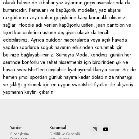
olarak bilinse de ilkbahar-yaz aylarının geçiş aşamalarında da
kurtarıcıdır. Fermuarlı ve kapüşonlu modeller, yaz akşamı
rüzgârlarına veya bahar geçişlerine karşı korunaklı olmanızı
sağlar. Hoodie adı verilen kapüşonlu üstleri, jean pantolon ve
tişört kombinlerinin üstüne dış giyim olarak da tercih
edebilirsiniz. Ayrıca outdoor maceralarda veya açık havada
yapılan sporlarda soğuk havanın etkisinden korunmak için
belinize bağlayabilirsiniz. Sümeyra Moda, kendinizi günün her
saatinde konforlu ve rahat hissetmeniz için birbirinden şık ve
havalı sweatshirt’leri ulaşılabilir fiyat ayrıcalıklarıyla sunar. Siz de
hemen şimdi spordan günlük hayata kadar dolabınıza rahatlığı
ve şıklığı getirmek için en uygun sweatshirt fiyatları ile alışveriş
yapmanın keyfini çıkarın!
Yardım
Kurumsal
Siparişlerim
Gizlilik ve Güvenlik
Favorilerim
İptal ve İade