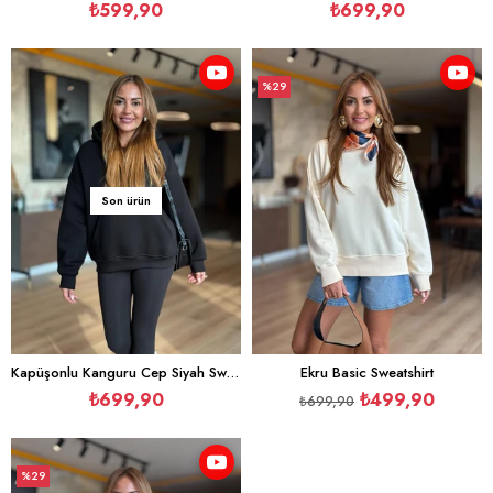
₺599,90
₺699,90
%29
İndirim
%29İndirim
Son ürün
Kapüşonlu Kanguru Cep Siyah Sweatshirt
Ekru Basic Sweatshirt
₺699,90
₺499,90
₺699,90
%29