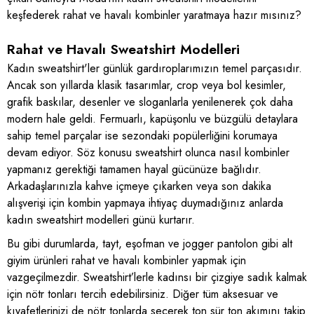
keşfederek rahat ve havalı kombinler yaratmaya hazır mısınız?
Rahat ve Havalı Sweatshirt Modelleri
Kadın sweatshirt'ler günlük gardıroplarımızın temel parçasıdır.
Ancak son yıllarda klasik tasarımlar, crop veya bol kesimler,
grafik baskılar, desenler ve sloganlarla yenilenerek çok daha
modern hale geldi. Fermuarlı, kapüşonlu ve büzgülü detaylara
sahip temel parçalar ise sezondaki popülerliğini korumaya
devam ediyor. Söz konusu sweatshirt olunca nasıl kombinler
yapmanız gerektiği tamamen hayal gücünüze bağlıdır.
Arkadaşlarınızla kahve içmeye çıkarken veya son dakika
alışverişi için kombin yapmaya ihtiyaç duymadığınız anlarda
kadın sweatshirt modelleri günü kurtarır.
Bu gibi durumlarda, tayt, eşofman ve jogger pantolon gibi alt
giyim ürünleri rahat ve havalı kombinler yapmak için
vazgeçilmezdir. Sweatshirt’lerle kadınsı bir çizgiye sadık kalmak
için nötr tonları tercih edebilirsiniz. Diğer tüm aksesuar ve
kıyafetlerinizi de nötr tonlarda seçerek ton sür ton akımını takip