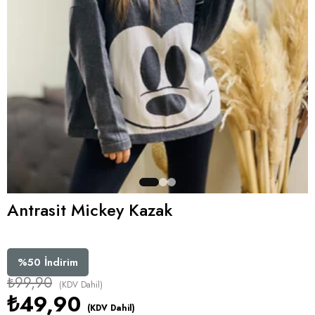
Antrasit Mickey Kazak
%
50
İndirim
₺99,90
(KDV Dahil)
₺49,90
(KDV Dahil)