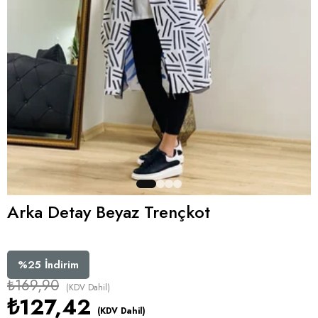
Arka Detay Beyaz Trençkot
%
25
İndirim
₺169,90
(KDV Dahil)
₺127,42
(KDV Dahil)