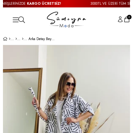
RİŞLERİNİZDE
KARGO ÜCRETSİZ!
3000TL VE ÜZERİ TÜM SİPAR
0
Arka Detay Beyaz Trençkot