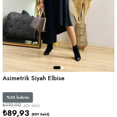
Asimetrik Siyah Elbise
%
25
İndirim
₺119,90
(KDV Dahil)
₺89,93
(KDV Dahil)