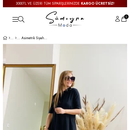
3000TL VE ÜZERİ TÜM SİPARİŞLERİNİZDE
KARGO ÜCRETSİZ!
0
Asimetrik Siyah Elbise