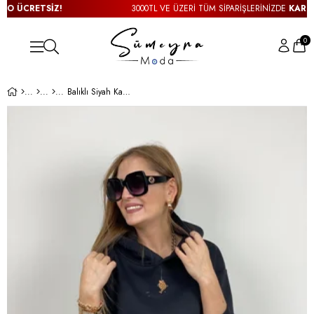
 ÜCRETSİZ!
3000TL VE ÜZERİ TÜM SİPARİŞLERİNİZDE
KARGO 
0
Balıklı Siyah Kapşonlu Sweat