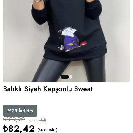
Balıklı Siyah Kapşonlu Sweat
%
25
İndirim
₺109,90
(KDV Dahil)
₺82,42
(KDV Dahil)