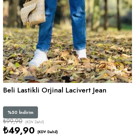
Beli Lastikli Orjinal Lacivert Jean
%
50
İndirim
₺99,90
(KDV Dahil)
₺49,90
(KDV Dahil)