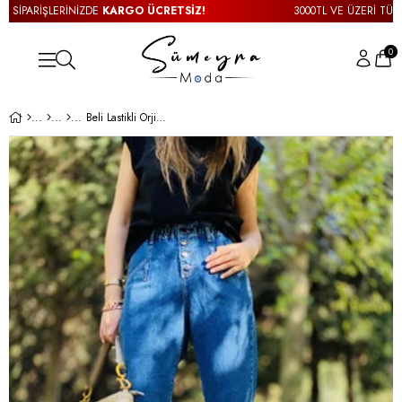
PARİŞLERİNİZDE
KARGO ÜCRETSİZ!
3000TL VE ÜZERİ TÜM SİP
0
Beli Lastikli Orjinal Lacivert Jean