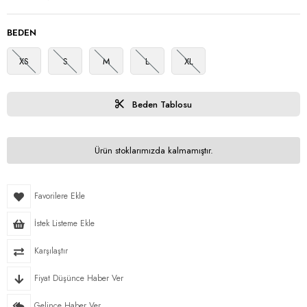
BEDEN
XS
S
M
L
XL
Beden Tablosu
Ürün stoklarımızda kalmamıştır.
Favorilere Ekle
İstek Listeme Ekle
Karşılaştır
Fiyat Düşünce Haber Ver
Gelince Haber Ver