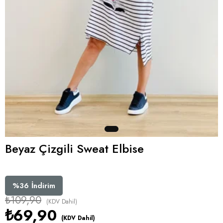
Beyaz Çizgili Sweat Elbise
%
36
İndirim
₺109,90
(KDV Dahil)
₺69,90
(KDV Dahil)