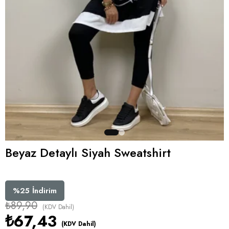
Beyaz Detaylı Siyah Sweatshirt
%
25
İndirim
₺89,90
(KDV Dahil)
₺67,43
(KDV Dahil)