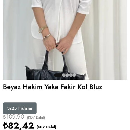
Beyaz Hakim Yaka Fakir Kol Bluz
%
25
İndirim
₺109,90
(KDV Dahil)
₺82,42
(KDV Dahil)