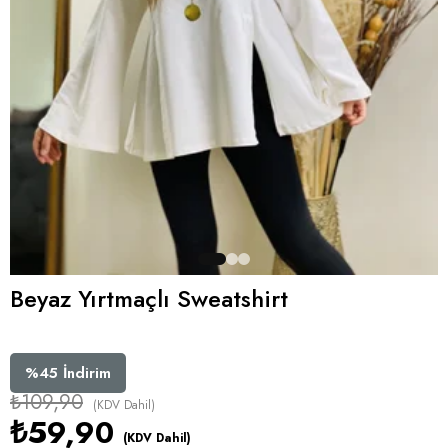
Beyaz Yırtmaçlı Sweatshirt
%
45
İndirim
₺109,90
(KDV Dahil)
₺59,90
(KDV Dahil)