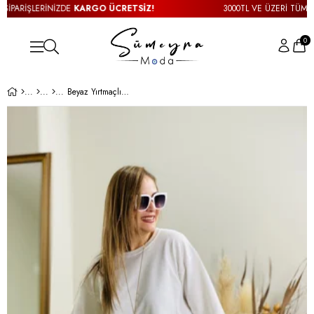
İPARİŞLERİNİZDE
KARGO ÜCRETSİZ!
3000TL VE ÜZERİ TÜM SİP
0
Beyaz Yırtmaçlı Sweatshirt