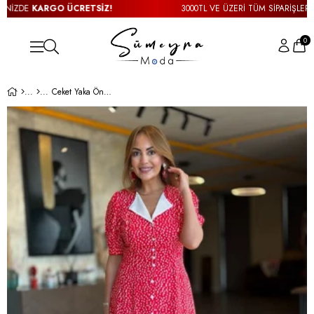
İZDE
KARGO ÜCRETSİZ!
3000TL VE ÜZERİ TÜM SİPARİŞLERİNİZ
0
Ceket Yaka Önden Düğmeli Kırmızı Beyaz Puantiyeli Elbise