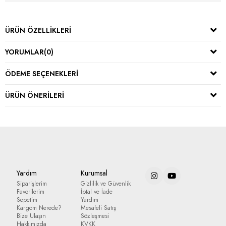
ÜRÜN ÖZELLIKLERI
YORUMLAR
(0)
ÖDEME SEÇENEKLERI
ÜRÜN ÖNERILERI
Yardım
Kurumsal
Siparişlerim
Gizlilik ve Güvenlik
Favorilerim
İptal ve İade
Sepetim
Yardım
Kargom Nerede?
Mesafeli Satış
Bize Ulaşın
Sözleşmesi
Hakkımızda
KVKK