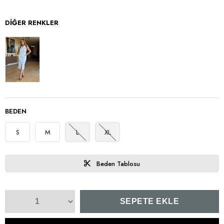
DIĞER RENKLER
BEDEN
S
M
L
XL
Beden Tablosu