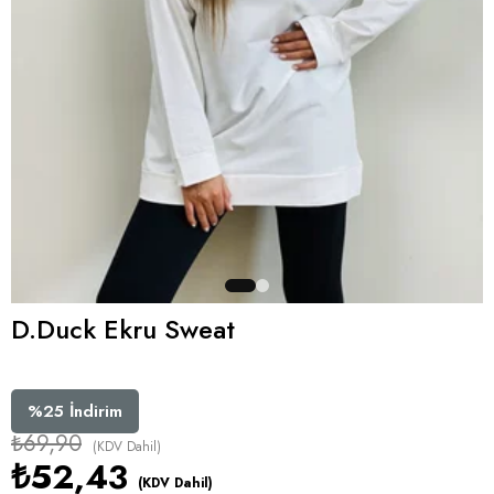
D.Duck Ekru Sweat
%
25
İndirim
₺69,90
(KDV Dahil)
₺52,43
(KDV Dahil)