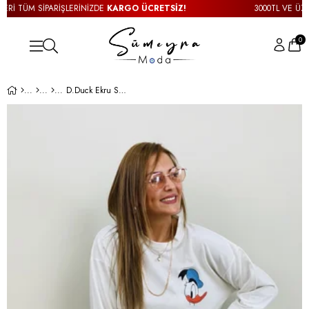
Rİ TÜM SİPARİŞLERİNİZDE
KARGO ÜCRETSİZ!
3000TL VE ÜZERİ
0
D.Duck Ekru Sweat