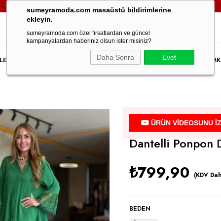
3000TL VE ÜZERİ TÜM SİPARİŞLERİNİZDE
KARGO ÜCRETSİZ!
sumeyramoda.com masaüstü bildirimlerine
ekleyin.
sumeyramoda.com özel fırsatlardan ve güncel
kampanyalardan haberiniz olsun ister misiniz?
Daha Sonra
Evet
LER
ELBİSE
ÜST GİYİM
ALT GİYİM
DIŞ GİYİM
TAKIM
PARTY WEAR
İNDİRİM
K
ÜRÜN VİDEOSUNU İ
Dantelli Ponpon D
₺799,90
(KDV Dah
BEDEN