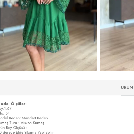
ÜRÜN 
odel Ölçüleri
oy:1.67
ilo: 54
odel Beden: Standart Beden
umaş Türü : Viskon Kumaş
rün Boy Ölçüsü :
0 derece Elde Yıkama Yapılabilir