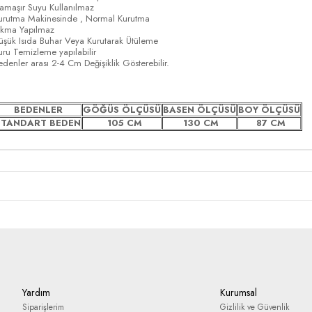
amaşır Suyu Kullanılmaz
urutma Makinesinde , Normal Kurutma
ıkma Yapılmaz
üşük Isıda Buhar Veya Kurutarak Ütüleme
uru Temizleme yapılabilir
edenler arası 2-4 Cm Değişiklik Gösterebilir.
BEDENLER
GÖĞÜS ÖLÇÜSÜ
BASEN ÖLÇÜSÜ
BOY ÖLÇÜSÜ
STANDART BEDEN
105 CM
130 CM
87 CM
Yardım
Kurumsal
Siparişlerim
Gizlilik ve Güvenlik