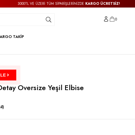
3000TL VE ÜZERİ TÜM SİPARİŞLERİNİZDE
KARGO ÜCRETSİZ!
0
ARGO TAKİP
ZLE
etay Oversize Yeşil Elbise
il)