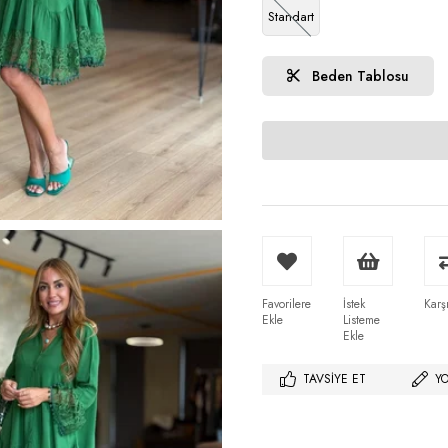
Standart
Beden Tablosu
Favorilere
İstek
Karşı
Ekle
Listeme
Ekle
TAVSIYE ET
Y