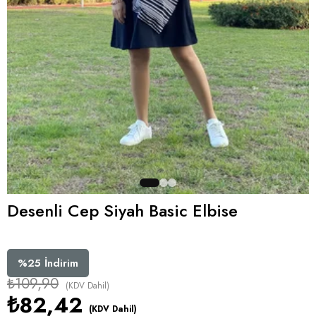
Desenli Cep Siyah Basic Elbise
%
25
İndirim
₺109,90
(KDV Dahil)
₺82,42
(KDV Dahil)