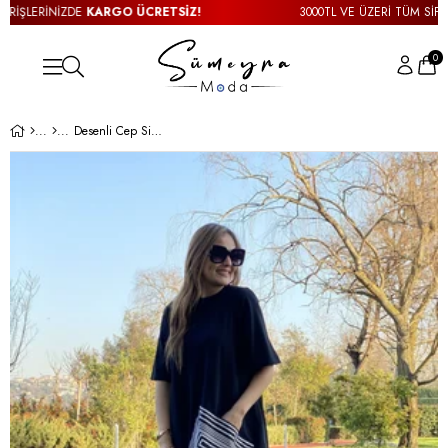
İŞLERİNİZDE
KARGO ÜCRETSİZ!
3000TL VE ÜZERİ TÜM SİPARİŞ
0
Desenli Cep Siyah Basic Elbise