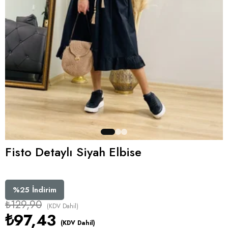
Fisto Detaylı Siyah Elbise
%
25
İndirim
₺129,90
(KDV Dahil)
₺97,43
(KDV Dahil)