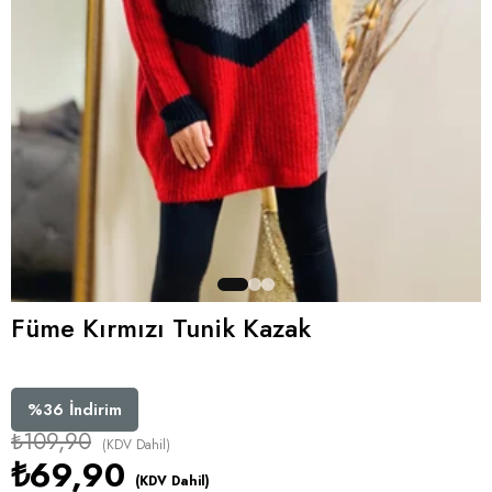
Füme Kırmızı Tunik Kazak
%
36
İndirim
₺109,90
(KDV Dahil)
₺69,90
(KDV Dahil)