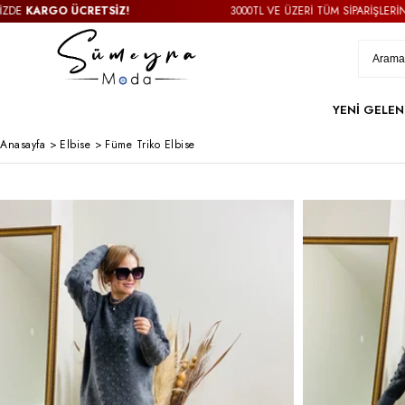
ARGO ÜCRETSİZ!
3000TL VE ÜZERİ TÜM SİPARİŞLERİNİZDE
K
YENİ GELEN
Anasayfa
>
Elbise
>
Füme Triko Elbise