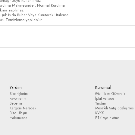
amaşır Suyu Kullanılmaz
urutma Makinesinde , Normal Kurutma
ıkma Yapılmaz
üşük Isıda Buhar Veya Kurutarak Ütüleme
uru Temizleme yapılabilir
Yardım
Kurumsal
Siparişlerim
Gizlilik ve Güvenlik
Favorilerim
İptal ve İade
Sepetim
Yardım
Kargom Nerede?
Mesafeli Satış Sözleşmesi
Bize Ulaşın
KVKK
Hakkımızda
ETK Aydınlatma