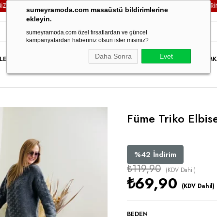
ARGO ÜCRETSİZ!
3000TL VE ÜZERİ TÜM SİPARİŞLERİNİZDE
sumeyramoda.com masaüstü bildirimlerine
ekleyin.
sumeyramoda.com özel fırsatlardan ve güncel
kampanyalardan haberiniz olsun ister misiniz?
Daha Sonra
Evet
LER
ELBİSE
ÜST GİYİM
ALT GİYİM
DIŞ GİYİM
TAKIM
PARTY WEAR
İNDİRİM
K
Füme Triko Elbis
%
42
İndirim
₺119,90
(KDV Dahil)
₺69,90
(KDV Dahil)
BEDEN