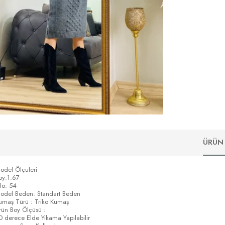
ÜRÜN 
odel Ölçüleri
oy:1.67
ilo: 54
odel Beden: Standart Beden
umaş Türü : Triko Kumaş
rün Boy Ölçüsü :
0 derece Elde Yıkama Yapılabilir