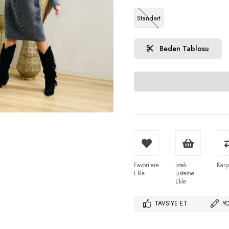
Standart
Beden Tablosu
Favorilere
İstek
Karşı
Ekle
Listeme
Ekle
TAVSIYE ET
Y