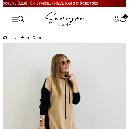
00TL VE ÜZERİ TÜM SİPARİŞLERİNİZDE
KARGO ÜCRETSİZ!
300
0
Garnili Camel Siyah Elbise