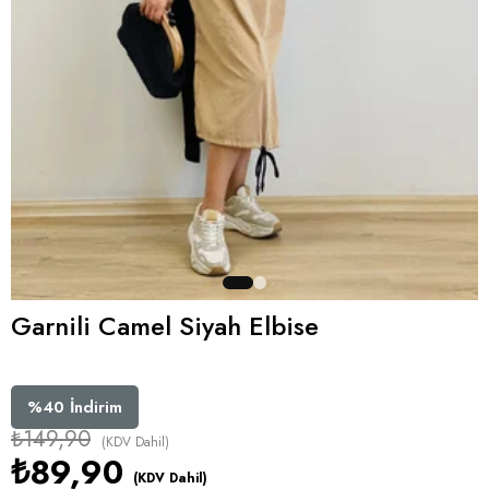
Garnili Camel Siyah Elbise
%
40
İndirim
₺149,90
(KDV Dahil)
₺89,90
(KDV Dahil)