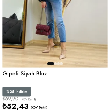
Gipeli Siyah Bluz
%
25
İndirim
₺69,90
(KDV Dahil)
₺52,43
(KDV Dahil)