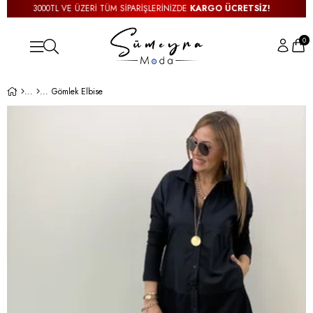
3000TL VE ÜZERİ TÜM SİPARİŞLERİNİZDE
KARGO ÜCRETSİZ!
0
Gömlek Elbise