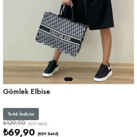
Gömlek Elbise
%
46
İndirim
₺129,90
(KDV Dahil)
₺69,90
(KDV Dahil)