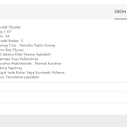
ÜRÜN 
odel Ölçüleri
oy:1.67
ilo: 54
odel Beden: S
umaş Türü : Pamuklu Poplin Kumaş
rün Boy Ölçüsü :
0 derece Elde Yıkama Yapılabilir
amaşır Suyu Kullanılmaz
urutma Makinesinde , Normal Kurutma
ıkma Yapılmaz
üşük Isıda Buhar Veya Kurutarak Ütüleme
uru Temizleme yapılabilir