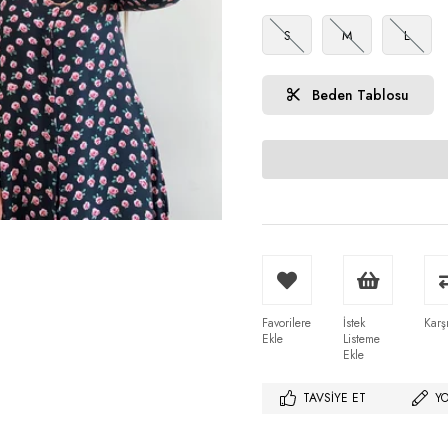
S
M
L
Beden Tablosu
Favorilere
İstek
Karşı
Ekle
Listeme
Ekle
TAVSIYE ET
Y