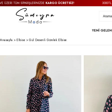
ERİ TÜM SİPARİŞLERİNİZDE
KARGO ÜCRETSİZ!
3000TL VE Ü
YENİ GELEN
Anasayfa
>
Elbise
>
Gül Desenli Gömlek Elbise