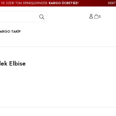
ZERİ TÜM SİPARİŞLERİNİZDE
KARGO ÜCRETSİZ!
3000TL VE 
0
ARGO TAKİP
ek Elbise