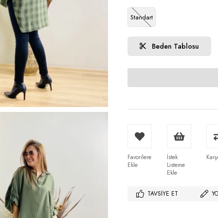
Standart
Beden Tablosu
Favorilere
İstek
Karşı
Ekle
Listeme
Ekle
TAVSIYE ET
Y