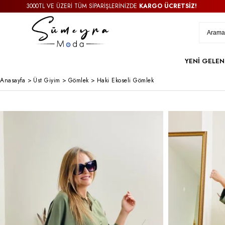
3000TL VE ÜZERİ TÜM SİPARİŞLERİNİZDE
KARGO ÜCRETSİZ!
YENİ GELEN
Anasayfa
>
Üst Giyim
>
Gömlek
>
Haki Ekoseli Gömlek