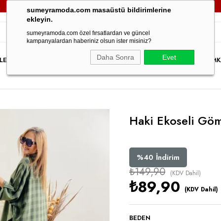
3000TL VE ÜZERİ TÜM SİPARİŞLERİNİZDE
KARGO ÜCRETSİZ!
sumeyramoda.com masaüstü bildirimlerine
ekleyin.
sumeyramoda.com özel fırsatlardan ve güncel
kampanyalardan haberiniz olsun ister misiniz?
Daha Sonra
Evet
LER
ELBİSE
ÜST GİYİM
ALT GİYİM
DIŞ GİYİM
TAKIM
PARTY WEAR
İNDİRİM
K
Haki Ekoseli Gö
%
40
İndirim
₺149,90
(KDV Dahil)
₺89,90
(KDV Dahil)
BEDEN