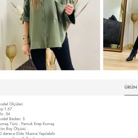
ÜRÜN 
odel Ölçüleri
oy:1.67
ilo: 54
odel Beden: S
umaş Türü : Pamuk Krep Kumaş
rün Boy Ölçüsü :
0 derece Elde Yıkama Yapılabilir