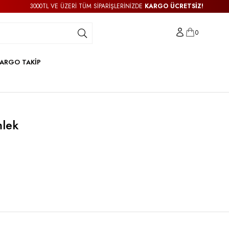
3000TL VE ÜZERİ TÜM SİPARİŞLERİNİZDE
KARGO ÜCRETSİZ!
0
ARGO TAKİP
mlek