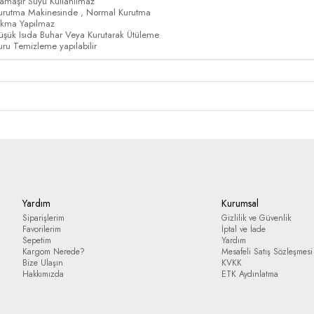
amaşır Suyu Kullanılmaz
urutma Makinesinde , Normal Kurutma
ıkma Yapılmaz
üşük Isıda Buhar Veya Kurutarak Ütüleme
uru Temizleme yapılabilir
Yardım
Kurumsal
Siparişlerim
Gizlilik ve Güvenlik
Favorilerim
İptal ve İade
Sepetim
Yardım
Kargom Nerede?
Mesafeli Satış Sözleşmesi
Bize Ulaşın
KVKK
Hakkımızda
ETK Aydınlatma