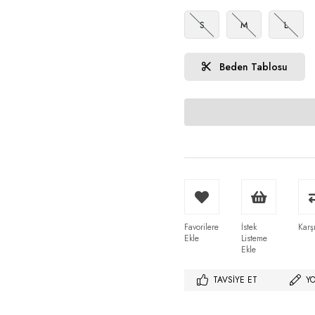
S
M
L
Beden Tablosu
Favorilere
İstek
Karşı
Ekle
Listeme
Ekle
TAVSIYE ET
Y