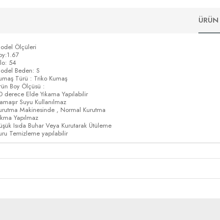
ÜRÜN 
odel Ölçüleri
oy:1.67
ilo: 54
odel Beden: S
umaş Türü : Triko Kumaş
rün Boy Ölçüsü :
0 derece Elde Yıkama Yapılabilir
amaşır Suyu Kullanılmaz
urutma Makinesinde , Normal Kurutma
ıkma Yapılmaz
üşük Isıda Buhar Veya Kurutarak Ütüleme
uru Temizleme yapılabilir