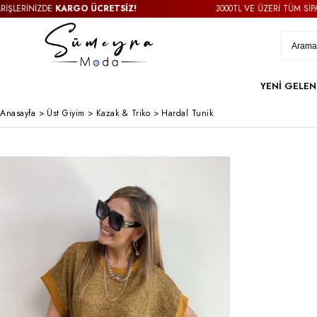
ERİNİZDE
KARGO ÜCRETSİZ!
3000TL VE ÜZERİ TÜM SİPARİŞ
YENİ GELEN
Anasayfa
>
Üst Giyim
>
Kazak & Triko
>
Hardal Tunik