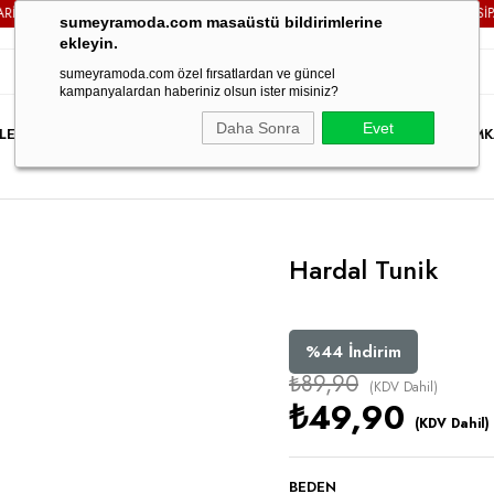
LERİNİZDE
KARGO ÜCRETSİZ!
3000TL VE ÜZERİ TÜM SİPARİŞ
sumeyramoda.com masaüstü bildirimlerine
ekleyin.
sumeyramoda.com özel fırsatlardan ve güncel
kampanyalardan haberiniz olsun ister misiniz?
Daha Sonra
Evet
LER
ELBİSE
ÜST GİYİM
ALT GİYİM
DIŞ GİYİM
TAKIM
PARTY WEAR
İNDİRİM
K
Hardal Tunik
%
44
İndirim
₺89,90
(KDV Dahil)
₺49,90
(KDV Dahil)
BEDEN