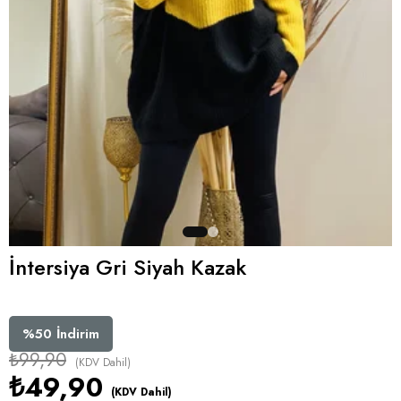
İntersiya Gri Siyah Kazak
%
50
İndirim
₺99,90
(KDV Dahil)
₺49,90
(KDV Dahil)