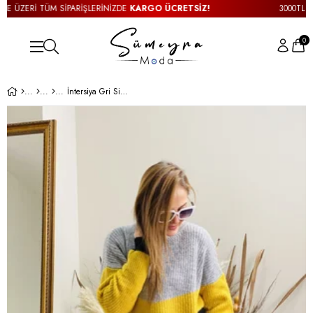
E ÜZERİ TÜM SİPARİŞLERİNİZDE
KARGO ÜCRETSİZ!
3000TL VE 
0
İntersiya Gri Siyah Kazak