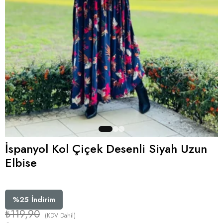
İspanyol Kol Çiçek Desenli Siyah Uzun
Elbise
%
25
İndirim
₺119,90
(KDV Dahil)