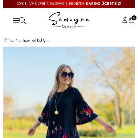
3000TL VE ÜZERİ TÜM SİPARİŞLERİNİZDE
KARGO ÜCRETSİZ!
0
İspanyol Kol Çiçek Desenli Siyah Uzun Elbise