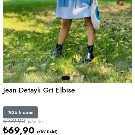
Jean Detaylı Gri Elbise
%
36
İndirim
₺109,90
(KDV Dahil)
₺69,90
(KDV Dahil)