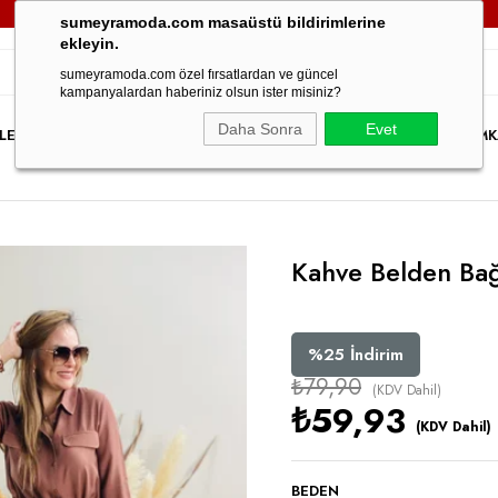
3000TL VE ÜZERİ TÜM SİPARİŞLERİNİZDE
KARGO ÜCRETSİZ!
sumeyramoda.com masaüstü bildirimlerine
ekleyin.
sumeyramoda.com özel fırsatlardan ve güncel
kampanyalardan haberiniz olsun ister misiniz?
Daha Sonra
Evet
LER
ELBİSE
ÜST GİYİM
ALT GİYİM
DIŞ GİYİM
TAKIM
PARTY WEAR
İNDİRİM
K
Kahve Belden Bağc
%
25
İndirim
₺79,90
(KDV Dahil)
₺59,93
(KDV Dahil)
BEDEN