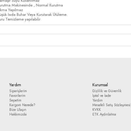
amaşır Suyu Kullanılmaz
urutma Makinesinde , Normal Kurutma
ıkma Yapılmaz
üşük Isıda Buhar Veya Kurutarak Ütüleme
uru Temizleme yapılabilir
Yardım
Kurumsal
Siparişlerim
Gizlilik ve Güvenlik
Favorilerim
İptal ve İade
Sepetim
Yardım
Kargom Nerede?
Mesafeli Satış Sözleşmesi
Bize Ulaşın
KVKK
Hakkımızda
ETK Aydınlatma