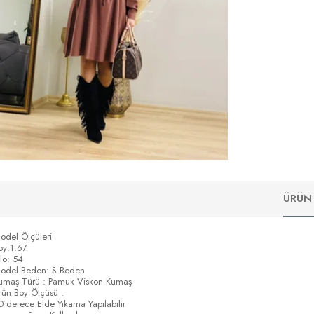
ÜRÜN 
odel Ölçüleri
oy:1.67
ilo: 54
odel Beden: S Beden
umaş Türü : Pamuk Viskon Kumaş
rün Boy Ölçüsü :
0 derece Elde Yıkama Yapılabilir