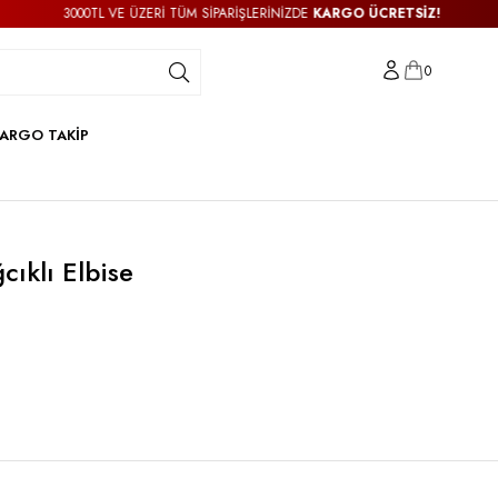
3000TL VE ÜZERİ TÜM SİPARİŞLERİNİZDE
KARGO ÜCRETSİZ!
0
ARGO TAKİP
ıklı Elbise