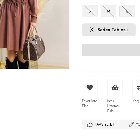
S
M
L
Beden Tablosu
Favorilere
İstek
Karşı
Ekle
Listeme
Ekle
TAVSIYE ET
Y