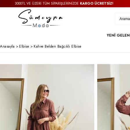
3000TL VE ÜZERİ TÜM SİPARİŞLERİNİZDE
KARGO ÜCRETSİZ!
YENİ GELEN
Anasayfa
>
Elbise
>
Kahve Belden Bağcıklı Elbise