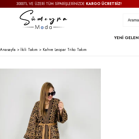
3000TL VE ÜZERİ TÜM SİPARİŞLERİNİZDE
KARGO ÜCRETSİZ!
YENİ GELEN
Anasayfa
>
İkili Takım
>
Kahve Leopar Triko Takım