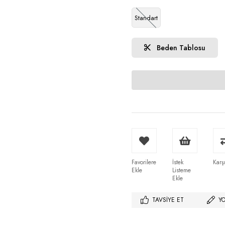
Standart
Beden Tablosu
Favorilere
İstek
Karşı
Ekle
Listeme
Ekle
TAVSIYE ET
Y