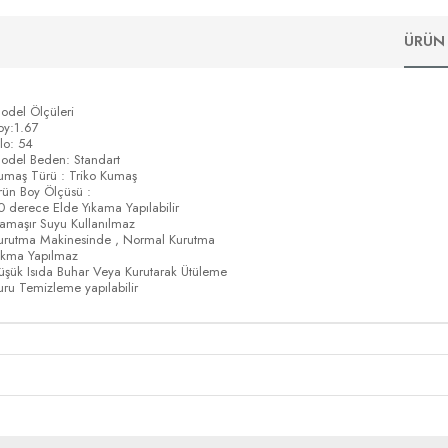
ÜRÜN 
odel Ölçüleri
oy:1.67
ilo: 54
odel Beden: Standart
umaş Türü : Triko Kumaş
rün Boy Ölçüsü :
0 derece Elde Yıkama Yapılabilir
amaşır Suyu Kullanılmaz
urutma Makinesinde , Normal Kurutma
ıkma Yapılmaz
üşük Isıda Buhar Veya Kurutarak Ütüleme
uru Temizleme yapılabilir