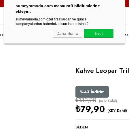
3000TL VE ÜZERİ TÜM SİPARİŞLERİNİZDE
KARGO ÜCRETSİZ!
sumeyramoda.com masaüstü bildirimlerine
ekleyin.
sumeyramoda.com özel fırsatlardan ve güncel
kampanyalardan haberiniz olsun ister misiniz?
Daha Sonra
Evet
LER
ELBİSE
ÜST GİYİM
ALT GİYİM
DIŞ GİYİM
TAKIM
PARTY WEAR
İNDİRİM
K
Kahve Leopar Tri
%
43
İndirim
₺139,90
(KDV Dahil)
₺79,90
(KDV Dahil)
BEDEN