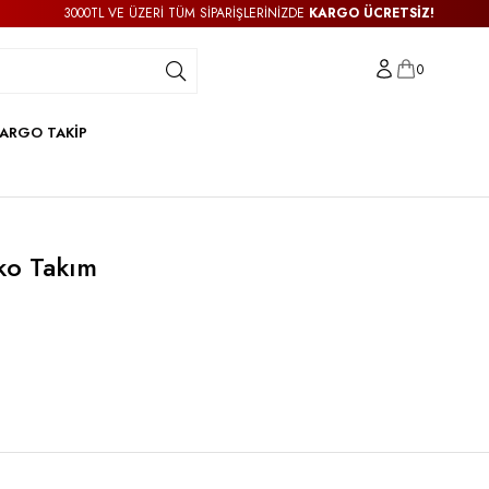
3000TL VE ÜZERİ TÜM SİPARİŞLERİNİZDE
KARGO ÜCRETSİZ!
0
ARGO TAKİP
ko Takım