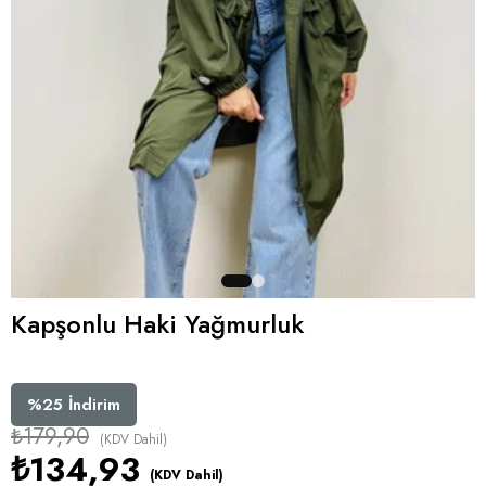
Kapşonlu Haki Yağmurluk
%
25
İndirim
₺179,90
(KDV Dahil)
₺134,93
(KDV Dahil)