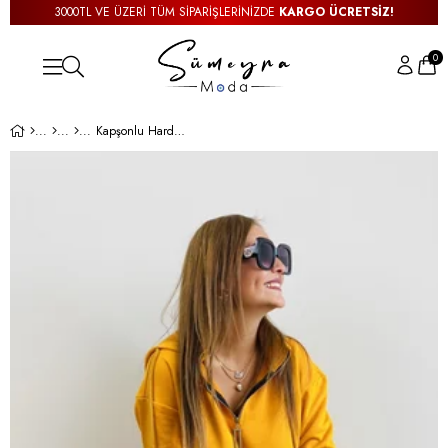
3000TL VE ÜZERİ TÜM SİPARİŞLERİNİZDE
KARGO ÜCRETSİZ!
0
Kapşonlu Hardal Sweat