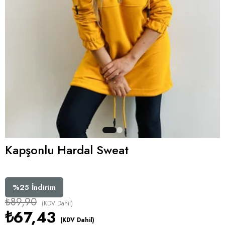
Kapşonlu Hardal Sweat
%
25
İndirim
₺89,90
(KDV Dahil)
₺67,43
(KDV Dahil)