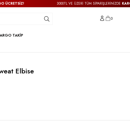
RETSİZ!
3000TL VE ÜZERİ TÜM SİPARİŞLERİNİZDE
KARGO ÜC
0
ARGO TAKİP
weat Elbise