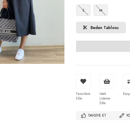
S
M
Beden Tablosu
Favorilere
İstek
Karşı
Ekle
Listeme
Ekle
TAVSIYE ET
Y