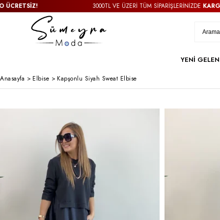
ETSİZ!
3000TL VE ÜZERİ TÜM SİPARİŞLERİNİZDE
KARGO ÜC
YENİ GELEN
Anasayfa
>
Elbise
>
Kapşonlu Siyah Sweat Elbise