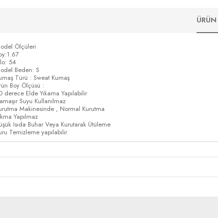
ÜRÜN 
odel Ölçüleri
oy:1.67
ilo: 54
odel Beden: S
umaş Türü : Sweat Kumaş
rün Boy Ölçüsü :
0 derece Elde Yıkama Yapılabilir
amaşır Suyu Kullanılmaz
urutma Makinesinde , Normal Kurutma
ıkma Yapılmaz
üşük Isıda Buhar Veya Kurutarak Ütüleme
uru Temizleme yapılabilir