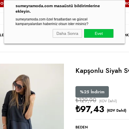
RETSİZ!
3000TL VE ÜZERİ TÜM SİPARİŞLERİNİZDE
KARGO ÜC
sumeyramoda.com masaüstü bildirimlerine
ekleyin.
sumeyramoda.com özel fırsatlardan ve güncel
kampanyalardan haberiniz olsun ister misiniz?
Daha Sonra
Evet
LER
ELBİSE
ÜST GİYİM
ALT GİYİM
DIŞ GİYİM
TAKIM
PARTY WEAR
İNDİRİM
K
Kapşonlu Siyah S
%
25
İndirim
₺129,90
(KDV Dahil)
₺97,43
(KDV Dahil)
BEDEN