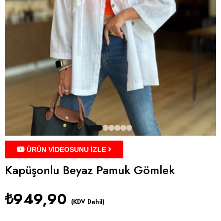
ÜRÜN VİDEOSUNU İZLE
Kapüşonlu Beyaz Pamuk Gömlek
₺949,90
(KDV Dahil)