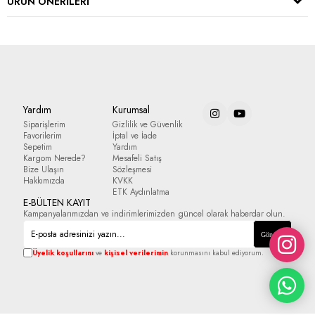
ÜRÜN ÖNERILERI
Yardım
Kurumsal
Siparişlerim
Gizlilik ve Güvenlik
Favorilerim
İptal ve İade
Sepetim
Yardım
Kargom Nerede?
Mesafeli Satış
Bize Ulaşın
Sözleşmesi
Hakkımızda
KVKK
ETK Aydınlatma
E-BÜLTEN KAYIT
Kampanyalarımızdan ve indirimlerimizden güncel olarak haberdar olun.
Gönder
Üyelik koşullarını
ve
kişisel verilerimin
korunmasını kabul ediyorum.