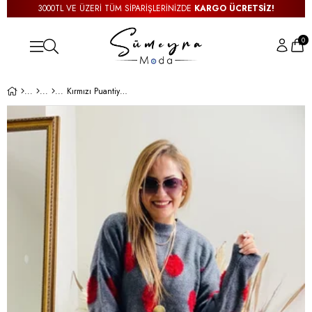
3000TL VE ÜZERİ TÜM SİPARİŞLERİNİZDE
KARGO ÜCRETSİZ!
0
Kırmızı Puantiyeli Füme Kazak