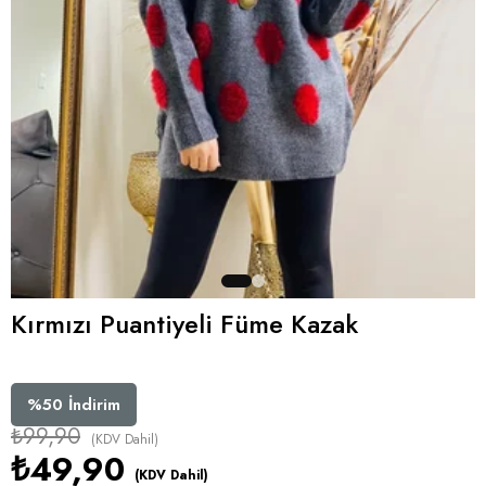
Kırmızı Puantiyeli Füme Kazak
%
50
İndirim
₺99,90
(KDV Dahil)
₺49,90
(KDV Dahil)