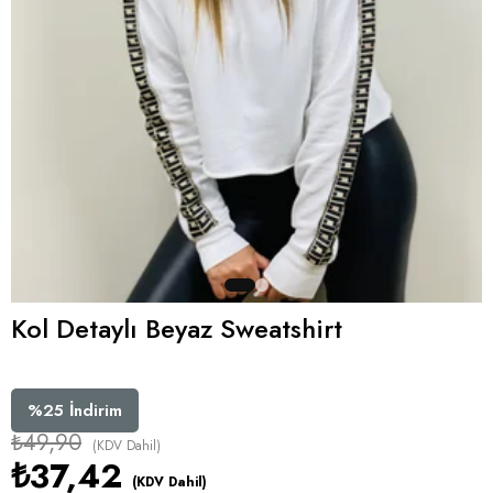
Kol Detaylı Beyaz Sweatshirt
%
25
İndirim
₺49,90
(KDV Dahil)
₺37,42
(KDV Dahil)