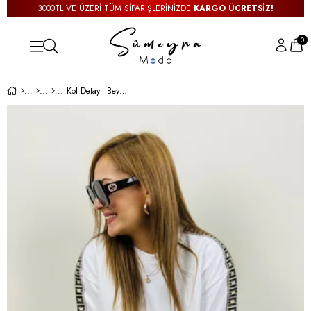
3000TL VE ÜZERİ TÜM SİPARİŞLERİNİZDE
KARGO ÜCRETSİZ!
0
Kol Detaylı Beyaz Sweatshirt