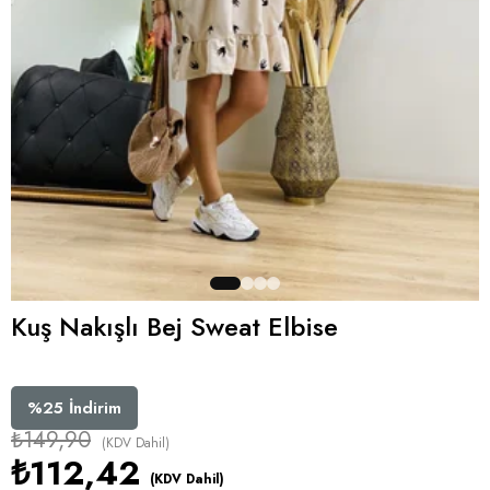
Kuş Nakışlı Bej Sweat Elbise
%
25
İndirim
₺149,90
(KDV Dahil)
₺112,42
(KDV Dahil)