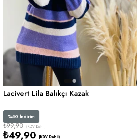
Lacivert Lila Balıkçı Kazak
%
50
İndirim
₺99,90
(KDV Dahil)
₺49,90
(KDV Dahil)