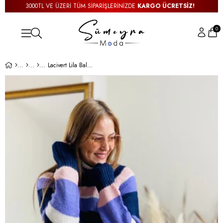
3000TL VE ÜZERİ TÜM SİPARİŞLERİNİZDE
KARGO ÜCRETSİZ!
0
Lacivert Lila Balıkçı Kazak