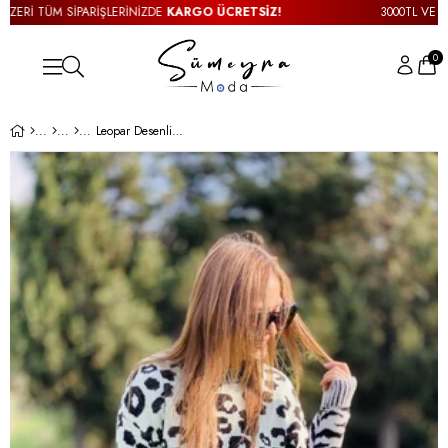
Rİ TÜM SİPARİŞLERİNİZDE
KARGO ÜCRETSİZ!
3000TL VE ÜZERİ
0
Leopar Desenli Kazak