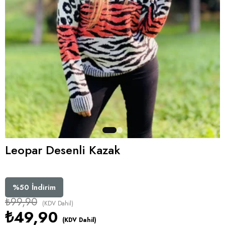
Leopar Desenli Kazak
%
50
İndirim
₺99,90
(KDV Dahil)
₺49,90
(KDV Dahil)