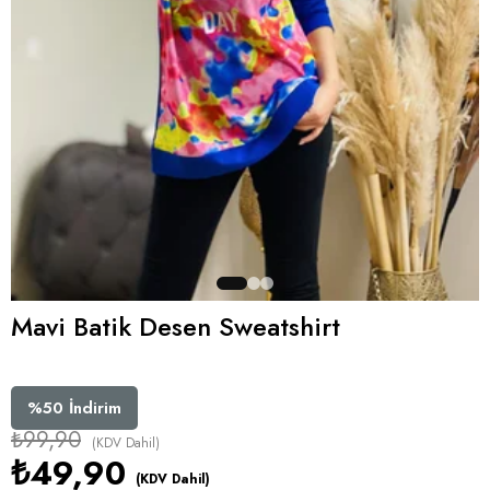
Mavi Batik Desen Sweatshirt
%
50
İndirim
₺99,90
(KDV Dahil)
₺49,90
(KDV Dahil)