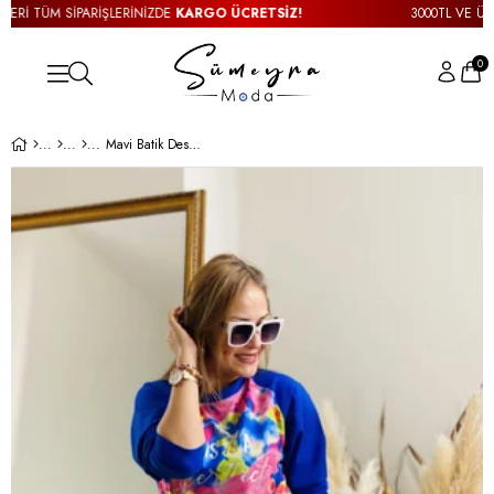
Rİ TÜM SİPARİŞLERİNİZDE
KARGO ÜCRETSİZ!
3000TL VE ÜZERİ
0
Mavi Batik Desen Sweatshirt