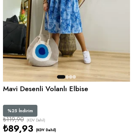
Mavi Desenli Volanlı Elbise
%
25
İndirim
₺119,90
(KDV Dahil)
₺89,93
(KDV Dahil)