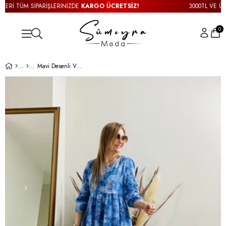
Rİ TÜM SİPARİŞLERİNİZDE
KARGO ÜCRETSİZ!
3000TL VE ÜZER
0
Mavi Desenli Volanlı Elbise