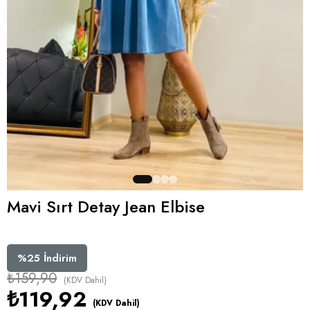
Mavi Sırt Detay Jean Elbise
%
25
İndirim
₺159,90
(KDV Dahil)
₺119,92
(KDV Dahil)