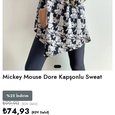
Mickey Mouse Dore Kapşonlu Sweat
%
25
İndirim
₺99,90
(KDV Dahil)
₺74,93
(KDV Dahil)