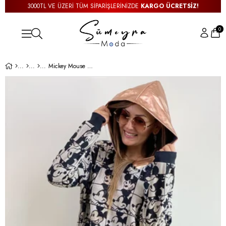
3000TL VE ÜZERİ TÜM SİPARİŞLERİNİZDE
KARGO ÜCRETSİZ!
0
Mickey Mouse Dore Kapşonlu Sweat