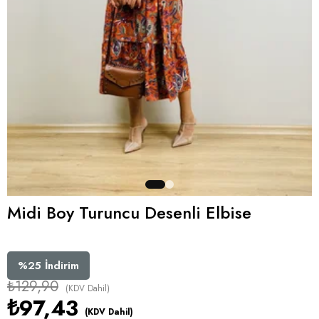
Midi Boy Turuncu Desenli Elbise
%
25
İndirim
₺129,90
(KDV Dahil)
₺97,43
(KDV Dahil)