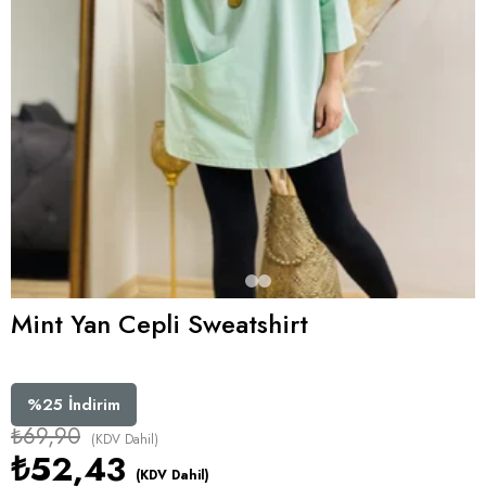
Mint Yan Cepli Sweatshirt
%
25
İndirim
₺69,90
(KDV Dahil)
₺52,43
(KDV Dahil)