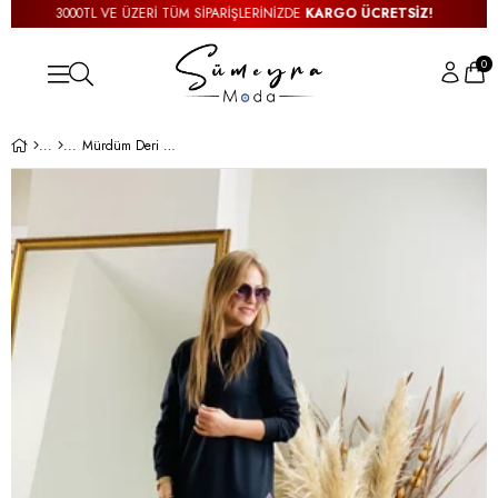
3000TL VE ÜZERİ TÜM SİPARİŞLERİNİZDE
KARGO ÜCRETSİZ!
0
Mürdüm Deri Detaylı Sweat Elbise