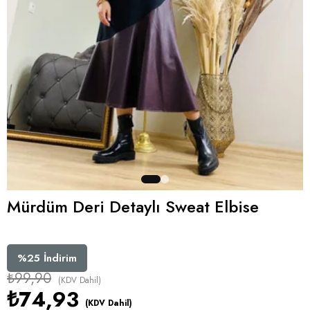
Mürdüm Deri Detaylı Sweat Elbise
%
25
İndirim
₺99,90
(KDV Dahil)
₺74,93
(KDV Dahil)