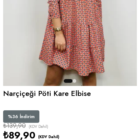
Narçiçeği Pöti Kare Elbise
%
36
İndirim
₺139,90
(KDV Dahil)
₺89,90
(KDV Dahil)