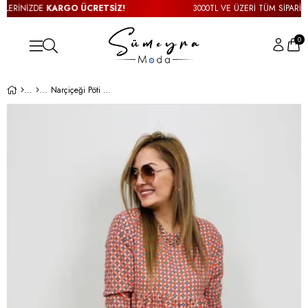
LERİNİZDE
KARGO ÜCRETSİZ!
3000TL VE ÜZERİ TÜM SİPARİŞLE
0
Narçiçeği Pöti Kare Elbise