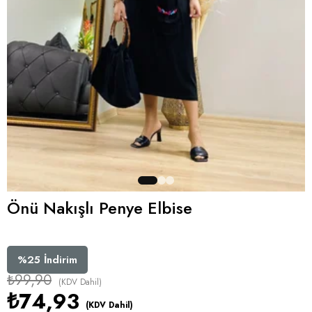
Önü Nakışlı Penye Elbise
%
25
İndirim
₺99,90
(KDV Dahil)
₺74,93
(KDV Dahil)