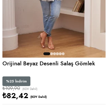
Orijinal Beyaz Desenli Salaş Gömlek
%
25
İndirim
₺109,90
(KDV Dahil)
₺82,42
(KDV Dahil)